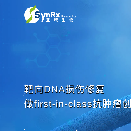
靶向DNA损伤修复

做first-in-class抗肿