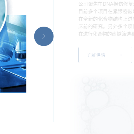
公司聚焦在DNA损伤修
目前多个项目在紧锣密鼓
在全新的化合物结构上进
床前的研究。另外多个项
在进行化合物的虚拟筛选
了解详情