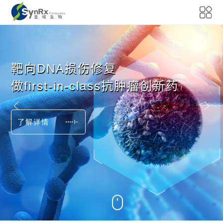
靶向DNA损伤修复

做first-in-class抗肿瘤创新药
了解详情